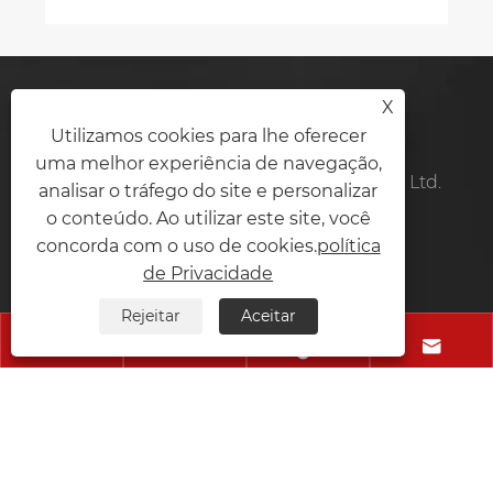
X
Contate-Nos
Utilizamos cookies para lhe oferecer
uma melhor experiência de navegação,
Tecnologia Co. de Shenzhen Yiruiyoupin, Ltd.
analisar o tráfego do site e personalizar
o conteúdo. Ao utilizar este site, você
Tel:
+86-15360897758
concorda com o uso de cookies.
política
de Privacidade
Móvel:
+86-15360897758
Rejeitar
Aceitar
E-mail:
Leoho@cdplayer.com.cn




Endereço:
Planta nº 4, zona industrial da vila de
Hezhou Yuye, comunidade de Hezhou, distrito de
Baoan, cidade de Shenzhen, província de
Guangdong, China