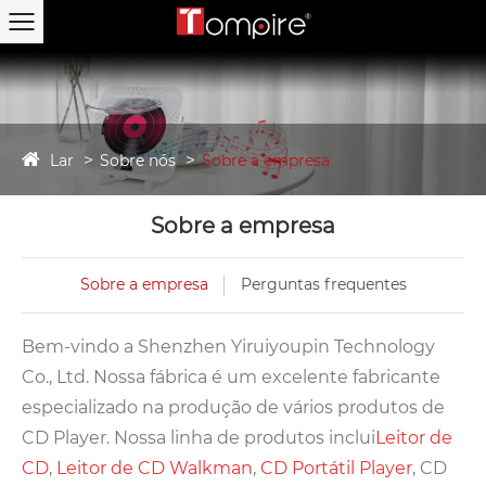
Lar
Sobre nós
Sobre a empresa
Sobre a empresa
Sobre a empresa
Perguntas frequentes
Bem-vindo a Shenzhen Yiruiyoupin Technology
Co., Ltd. Nossa fábrica é um excelente fabricante
especializado na produção de vários produtos de
CD Player. Nossa linha de produtos inclui
Leitor de
CD
,
Leitor de CD Walkman
,
CD Portátil Pl
ayer
, CD