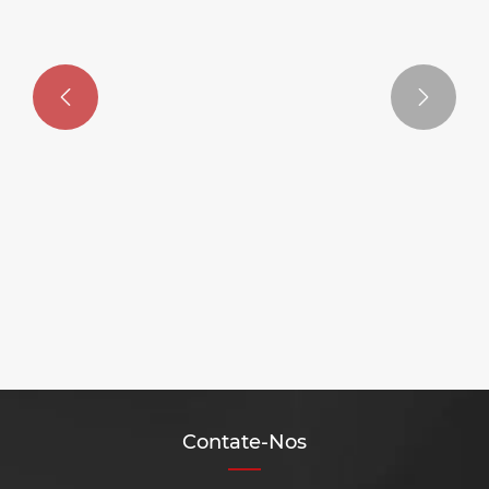


Proteção de alto-falante Bluetooth
para CD player montado na parede
Veja mais >>
Contate-Nos